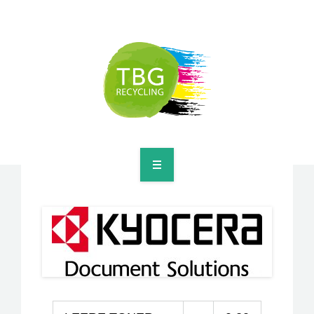
VERGÜTUNGSPREISE TINTENPATRONEN
VERGÜTUNGSPREISE TONERMODULLEN
> WEITERES
> KONTAKTIEREN