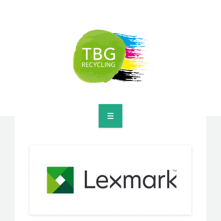
VERGÜTUNGSPREISE TINTENPATRONEN
VERGÜTUNGSPREISE TONERMODULLEN
> WEITERES
> KONTAKTIEREN